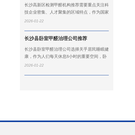
长沙高新区检测甲醛机构推荐需要重点关注科
技企业密集、人才聚集的区域特点，作为国家
级高新技术产业开发区，这里汇聚了大量科研
2026-01-22
院所、创新企业和高端人才公寓。深...
长沙县卧室甲醛治理公司推荐
长沙县卧室甲醛治理公司选择关乎居民睡眠健
康，作为人们每天休息8小时的重要空间，卧
室空气质量直接影响身体恢复和免疫力。深呼
2026-01-22
吸环保长沙县服务中心深耕星沙多年...