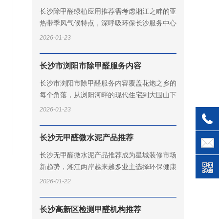
长沙除甲醛绿植应用推荐需考虑湘江之畔的亚
热带季风气候特点，深呼吸环保长沙服务中心
结合星城湿润温暖的环境条件，精心筛选适合
2026-01-23
本地生长且净化效果显著的绿植品种...
长沙市浏阳市除甲醛服务内容
长沙市浏阳市除甲醛服务内容覆盖花炮之乡的
每个角落，从浏阳河畔的现代住宅到大围山下
的乡村别墅，深呼吸环保浏阳服务中心凭借本
2026-01-23
土化运营优势，为红色故里的居民提...
长沙无甲醛微水泥产品推荐
长沙无甲醛微水泥产品推荐成为星城装修市场
新趋势，湘江两岸越来越多业主选择环保健康
的装饰材料。深呼吸环保长沙材料检测中心通
2026-01-22
过大量市场调研和产品检测，为长沙...
长沙高新区检测甲醛机构推荐