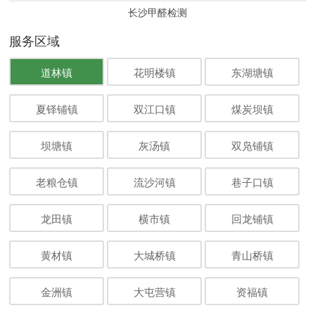
长沙甲醛检测
服务区域
道林镇
花明楼镇
东湖塘镇
夏铎铺镇
双江口镇
煤炭坝镇
坝塘镇
灰汤镇
双凫铺镇
老粮仓镇
流沙河镇
巷子口镇
龙田镇
横市镇
回龙铺镇
黄材镇
大城桥镇
青山桥镇
金洲镇
大屯营镇
资福镇