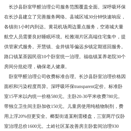
长沙县卧室甲醛治理公司服务范围覆盖全面。深呼吸环保
在长沙县建立了完善服务网络。县城区域30分钟快速响应，
各镇街1小时内到达。黄花机场周边重点服务，空港城大量
航空人员需要良好睡眠环境。松雅湖片区高端住宅集中，提
供管家式服务。开慧镇、金井镇等偏远乡镇定期巡回服务。
路口镇某茶园民宿10个卧室统一治理。福临镇某养老院30个
房间分批处理，确保老人健康。
卧室甲醛治理公司收费标准合理。长沙县卧室治理价格因
面积和污染程度而异。深呼吸环保transparent定价。标准卧
室15平米以内统一价格580元。主卧20-30平米收费780元。
带独立卫生间主卧加收150元。儿童房使用纯植物制剂，费
用上浮20%但更安全。榔梨街道某刚需楼盘，三室两厅仅卧
室治理总价1600元。土岭社区某改善房主卧套间治理930