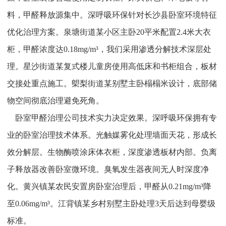
料，甲醛释放源集中。深呼吸环保针对长沙县卧室环境特征
优化治理方案。泉塘街道某小区主卧20平米配置2.4米大衣
柜，甲醛浓度达0.18mg/m³，我们采用渗透分解技术深层处
理。星沙街道某复式楼儿童房使用高低床和书柜组合，板材
交接处重点施工。㮾梨街道某别墅主卧榻榻米设计，底部储
物空间彻底治理避免死角。
卧室甲醛治理公司技术实力决定效果。深呼吸环保拥有专
业的卧室治理技术体系。光触媒雾化处理墙面天花，形成长
效分解层。生物酶喷涂床体衣柜，深度渗透板材内部。负离
子释放器改善卧室微环境。臭氧发生器夜间无人时深度净
化。黄兴镇某农民安置房卧室治理后，甲醛从0.21mg/m³降
至0.06mg/m³。江背镇某乡村别墅主卧处理3天后达到母婴级
标准。