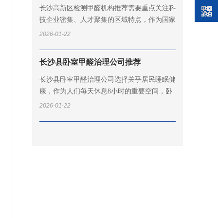
长沙高新区检测甲醛机构推荐需要重点关注科
技企业密集、人才聚集的区域特点，作为国家
级高新技术产业开发区，这里汇聚了大量科研
2026-01-22
院所、创新企业和高端人才公寓。深...
长沙县卧室甲醛治理公司推荐
长沙县卧室甲醛治理公司选择关乎居民睡眠健
康，作为人们每天休息8小时的重要空间，卧
室空气质量直接影响身体恢复和免疫力。深呼
2026-01-22
吸环保长沙县服务中心深耕星沙多年...