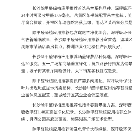
长沙除甲醛绿植应用推荐首选吊兰系列品种。深呼吸环
24小时可吸收甲醛1.09毫克。岳麓区某书院配置吊兰盆栽
厅窗台摆放，开福区某瑜伽馆角落点缀。雨花区某画室分层
除甲醛绿植应用推荐包含虎尾兰净化组合。深呼吸环保
气改善睡眠质量。长沙除甲醛绿植应用推荐卧室首选。望城
浏阳市某酒店套房装点。株洲路某住宅楼住户反馈良好。
长沙除甲醛绿植应用推荐涵盖绿萝品种优选。深呼吸环
达20微克。五一广场某商场垂直绿化，黄兴路步行街某店铺
盖，坡子街某餐厅隔断设计。太平街某客栈庭院造景。
除甲醛绿植应用推荐提供芦荟多肉搭配。深呼吸环保引
叶片出现斑点提示污染超标。长沙除甲醛绿植应用推荐智能
业园休息区配置，望城经开区某企业会议室装点。
长沙除甲醛绿植应用推荐包括常春藤攀援方案。深呼吸
吸收甲醛1.48毫克创净化纪录。长沙除甲醛绿植应用推荐
绕，月湖公园某廊架覆盖。梅溪湖某广场艺术造型。
除甲醛绿植应用推荐涉及龟背竹大型绿植。深呼吸环保