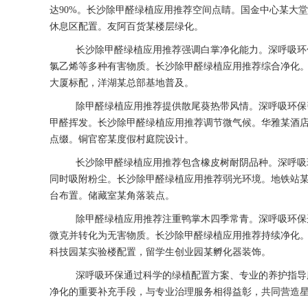
达90%。长沙除甲醛绿植应用推荐空间点睛。国金中心某大
休息区配置。友阿百货某楼层绿化。
长沙除甲醛绿植应用推荐强调白掌净化能力。深呼吸环
氯乙烯等多种有害物质。长沙除甲醛绿植应用推荐综合净化。
大厦标配，洋湖某总部基地普及。
除甲醛绿植应用推荐提供散尾葵热带风情。深呼吸环保
甲醛挥发。长沙除甲醛绿植应用推荐调节微气候。华雅某酒
点缀。铜官窑某度假村庭院设计。
长沙除甲醛绿植应用推荐包含橡皮树耐阴品种。深呼吸
同时吸附粉尘。长沙除甲醛绿植应用推荐弱光环境。地铁站
台布置。储藏室某角落装点。
除甲醛绿植应用推荐注重鸭掌木四季常青。深呼吸环保
微克并转化为无害物质。长沙除甲醛绿植应用推荐持续净化
科技园某实验楼配置，留学生创业园某孵化器装饰。
深呼吸环保通过科学的绿植配置方案、专业的养护指导
净化的重要补充手段，与专业治理服务相得益彰，共同营造