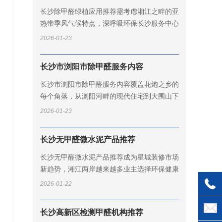
长沙除甲醛绿植应用推荐需考虑湘江之畔的亚
热带季风气候特点，深呼吸环保长沙服务中心
结合星城湿润温暖的环境条件，精心筛选适合
2026-01-23
本地生长且净化效果显著的绿植品种...
长沙市浏阳市除甲醛服务内容
长沙市浏阳市除甲醛服务内容覆盖花炮之乡的
每个角落，从浏阳河畔的现代住宅到大围山下
的乡村别墅，深呼吸环保浏阳服务中心凭借本
2026-01-23
土化运营优势，为红色故里的居民提...
长沙无甲醛微水泥产品推荐
长沙无甲醛微水泥产品推荐成为星城装修市场
新趋势，湘江两岸越来越多业主选择环保健康
的装饰材料。深呼吸环保长沙材料检测中心通
2026-01-22
过大量市场调研和产品检测，为长沙...
长沙高新区检测甲醛机构推荐