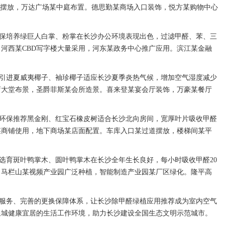
堂摆放，万达广场某中庭布置。德思勤某商场入口装饰，悦方某购物中心
保培养绿巨人白掌、粉掌在长沙办公环境表现出色，过滤甲醛、苯、三
河西某CBD写字楼大量采用，河东某政务中心推广应用。滨江某金融
引进夏威夷椰子、袖珍椰子适应长沙夏季炎热气候，增加空气湿度减少
店大堂布景，圣爵菲斯某会所造景。喜来登某宴会厅装饰，万豪某餐厅
环保推荐黑金刚、红宝石橡皮树适合长沙北向房间，宽厚叶片吸收甲醛
某商铺使用，地下商场某店面配置。车库入口某过道摆放，楼梯间某平
选育斑叶鸭掌木、圆叶鸭掌木在长沙全年生长良好，每小时吸收甲醛20
。马栏山某视频产业园广泛种植，智能制造产业园某厂区绿化。隆平高
服务、完善的更换保障体系，让长沙除甲醛绿植应用推荐成为室内空气
星城健康宜居的生活工作环境，助力长沙建设全国生态文明示范城市。