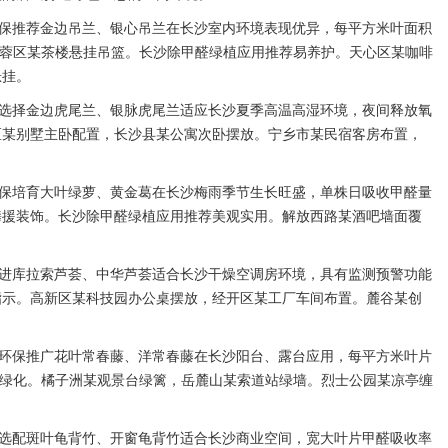
保推荐金边吊兰、银心吊兰在长沙室内环境表现优异，每平方米叶面积
，芙蓉区某茶楼悬挂吊篮。长沙除甲醛绿植应用推荐易养护。天心区某咖啡
悬挂。
选择金边虎尾兰、银脉虎尾兰适应长沙夏季高温高湿环境，夜间释放氧
区某别墅主卧配置，长沙县某公寓次卧摆放。宁乡市某民宿客房布置，
保培育大叶绿萝、黄金葛在长沙梅雨季节生长旺盛，单株日吸收甲醛量
攀援装饰。长沙除甲醛绿植应用推荐美观实用。解放西路某酒吧墙面覆
进库拉索芦荟、中华芦荟适合长沙干燥空调房环境，具有监测预警功能
指示。高新区某科技园办公桌摆放，经开区某工厂车间布置。麓谷某创
环保推广花叶常春藤、洋常春藤在长沙阳台、露台应用，每平方米叶片
立体绿化。橘子洲某观景台绿篱，岳麓山某索道站绿墙。烈士公园某凉亭缠
选配斑叶龟背竹、开窗龟背竹适合长沙商业空间，宽大叶片甲醛吸收率