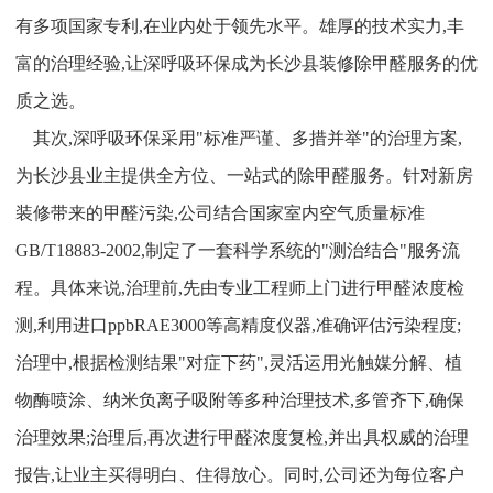
有多项国家专利,在业内处于领先水平。雄厚的技术实力,丰
富的治理经验,让深呼吸环保成为长沙县装修除甲醛服务的优
质之选。
其次,深呼吸环保采用"标准严谨、多措并举"的治理方案,
为长沙县业主提供全方位、一站式的除甲醛服务。针对新房
装修带来的甲醛污染,公司结合国家室内空气质量标准
GB/T18883-2002,制定了一套科学系统的"测治结合"服务流
程。具体来说,治理前,先由专业工程师上门进行甲醛浓度检
测,利用进口ppbRAE3000等高精度仪器,准确评估污染程度;
治理中,根据检测结果"对症下药",灵活运用光触媒分解、植
物酶喷涂、纳米负离子吸附等多种治理技术,多管齐下,确保
治理效果;治理后,再次进行甲醛浓度复检,并出具权威的治理
报告,让业主买得明白、住得放心。同时,公司还为每位客户