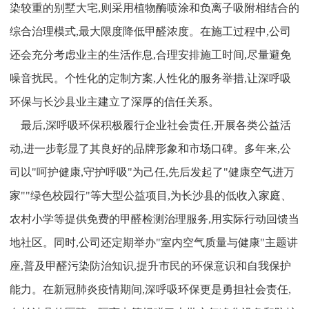
染较重的别墅大宅,则采用植物酶喷涂和负离子吸附相结合的
综合治理模式,最大限度降低甲醛浓度。在施工过程中,公司
还会充分考虑业主的生活作息,合理安排施工时间,尽量避免
噪音扰民。个性化的定制方案,人性化的服务举措,让深呼吸
环保与长沙县业主建立了深厚的信任关系。
最后,深呼吸环保积极履行企业社会责任,开展各类公益活
动,进一步彰显了其良好的品牌形象和市场口碑。多年来,公
司以"呵护健康,守护呼吸"为己任,先后发起了"健康空气进万
家""绿色校园行"等大型公益项目,为长沙县的低收入家庭、
农村小学等提供免费的甲醛检测治理服务,用实际行动回馈当
地社区。同时,公司还定期举办"室内空气质量与健康"主题讲
座,普及甲醛污染防治知识,提升市民的环保意识和自我保护
能力。在新冠肺炎疫情期间,深呼吸环保更是勇担社会责任,