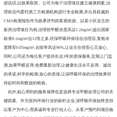
据说话,以效果取胜。公司为每个治理项目建立健康档案,治
理前后均委托第三方检测机构进行专业检测,并出具权威的
CMA检测报告作为效果评判的客观依据。以某小区业主的
新房治理项目为例,治理前甲醛浓度高达1.2mg/m³,超出国家
标准0.1mg/m³达12倍之多,经深呼吸环保综合治理后,复检浓
度降至0.05mg/m³,去除率高达96%,让业主住得安心又放心。
同时,公司还为每位客户提供长达3年的质保服务,定期上门监
测,如果甲醛反弹,免费重新治理,让健康生活永不反弹。诚信
的承诺,科学的检测,放心的质保,让深呼吸环保的治理效果经
得起时间和数据的检验。
此外,贴心周到的服务保障也是选择专业甲醛处理公司的关
键因素。作为室内环保行业的标杆企业,深呼吸环保始终坚持
以客户为中心,用真诚和专业打动人心。从客户预约到项目验