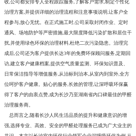
收,公司都安排专人全程跟踪服务,了解客户需求,制定个性化
治理方案,并提供详细的治理流程和注意事项说明,让客户全
程参与,放心无忧。在正式施工时,公司采取封闭作业、定时
通风、场地防护等严密措施,最大限度降低污染扩散和居住干
扰,并使用绿色环保的治理材料,杜绝二次污染隐患。治理完
成后,公司还为客户提供长达3年的免费环保顾问服务,定期回
访,建立客户健康档案,提供空气质量监测、环保知识普及、
日常保洁指导等增值服务,从治标到治本,从室内到室外,全方
位呵护客户健康。贴心的服务,长效的管理,让深呼吸环保赢
得了客户的由衷点赞,成为长沙乃至湖南省内口碑最佳的甲醛
治理服务商。
总而言之,随着长沙人民生活品质的提升和健康意识的增
强,选择专业、高效、安全的甲醛处理服务已成为广大业主的
共识。本文以长沙室内环保行业领军企业深呼吸环保为例,从