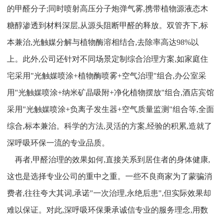
的甲醛分子;同时喷射高压分子炮弹气雾,携带植物源液态木
糖醇渗透到材料深层,从源头阻断甲醛的释放。双管齐下,标
本兼治,光触媒分解与植物酶溶相结合,去除率高达98%以
上。此外,公司还针对不同场景定制综合治理方案,如家庭住
宅采用"光触媒喷涂+植物酶喷雾+空气治理"组合,办公室采
用"光触媒喷涂+纳米矿晶吸附+净化植物摆放"组合,酒店宾馆
采用"光触媒喷涂+负离子发生器+空气质量监测"组合等,全面
综合,标本兼治。科学的方法,灵活的方案,经验的积累,造就了
深呼吸环保一流的专业品质。
再者,甲醛治理的效果如何,直接关系到居住者的身体健康,
这也是选择专业公司的重中之重。一些不良商家为了蒙骗消
费者,往往夸大其词,承诺"一次治理,永绝后患",但实际效果却
难以保证。对此,深呼吸环保秉承诚信专业的服务理念,用数